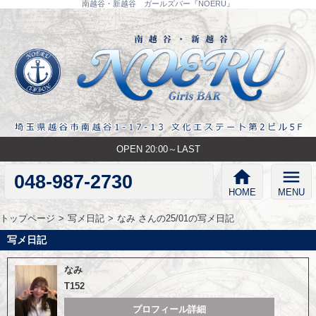
南越谷・新越谷 ガールズバー『NOERU』
OPEN 20:00～LAST
home
menu
048-987-2730
HOME
MENU
トップページ
写メ日記
なみ さんの25/01の写メ日記
写メ日記
なみ
T152
プロフィール詳細