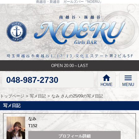
南越谷・新越谷 ガールズバー『NOERU』
OPEN 20:00～LAST
home
menu
048-987-2730
HOME
MENU
トップページ
写メ日記
なみ さんの25/09の写メ日記
写メ日記
なみ
T152
プロフィール詳細